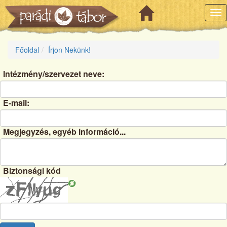
Tog
nav
Főoldal
Írjon Nekünk!
Intézmény/szervezet neve:
E-mail:
Megjegyzés, egyéb információ...
Biztonsági kód