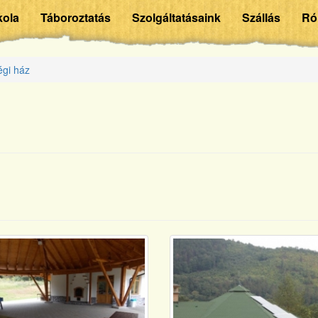
kola
Táboroztatás
Szolgáltatásaink
Szállás
Ró
gi ház